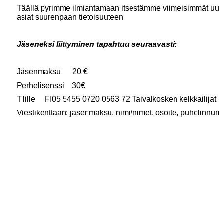
Täällä pyrimme ilmiantamaan itsestämme viimeisimmät uuti
asiat suurenpaan tietoisuuteen
Jäseneksi liittyminen tapahtuu seuraavasti:
Jäsenmaksu 20 €
Perhelisenssi 30€
Tilille FI05 5455 0720 0563 72 Taivalkosken kelkkailijat
Viestikenttään: jäsenmaksu, nimi/nimet, osoite, puhelinnu