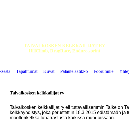
TAIVALKOSKEN KELKKAILIJAT RY
HillClimb, DragRace, Enduro,sprint
ksestä
Tapahtumat
Kuvat
Palautelaatikko
Foorumille
Yhtey
Taivalkosken kelkkailijat ry
Taivalkosken kelkkailijat ry eli tuttavallisemmin Taike on 
kelkkayhdistys, joka perustettiin 18.3.2015 edistämään ja
moottorikelkkailuharrastusta kaikissa muodoissaan.